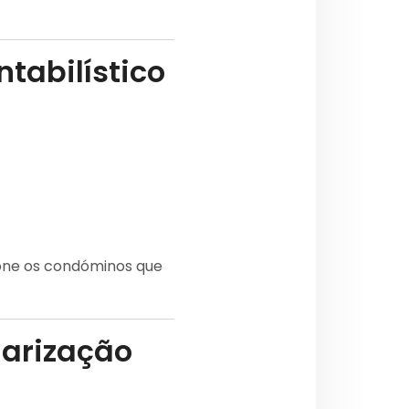
tabilístico
ione os condóminos que
ularização