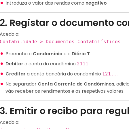
Introduza o valor das rendas como
negativo
2. Registar o documento con
Aceda a:
Contabilidade > Documentos Contabilísticos
Preencha o
Condomínio
e o
Diário T
Debitar
a conta do condómino
2111
Creditar
a conta bancária do condomínio
121...
No separador
Conta Corrente de Condóminos
, adic
vão receber os rendimentos e os respetivos valores
3. Emitir o recibo para reg
Aceda a: