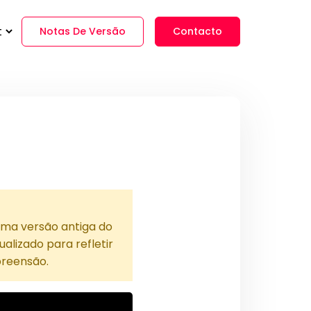
Notas De Versão
Contacto
uma versão antiga do
alizado para refletir
preensão.